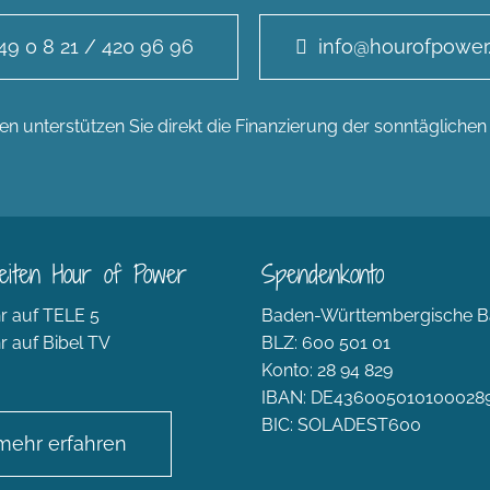
49 0 8 21 / 420 96 96
info@hourofpower
n unterstützen Sie direkt die Finanzierung der sonntägliche
eiten Hour of Power
Spendenkonto
r auf TELE 5
Baden-Württembergische B
r auf Bibel TV
BLZ: 600 501 01
Konto: 28 94 829
IBAN: DE436005010100028
BIC: SOLADEST600
mehr erfahren