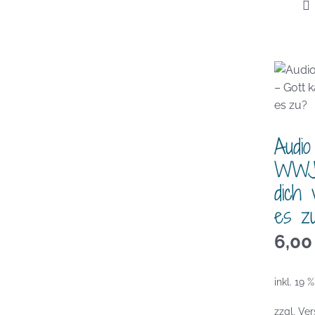
Audio
WWJT
dich 
es z
6,0
inkl. 19 
zzgl.
Ver