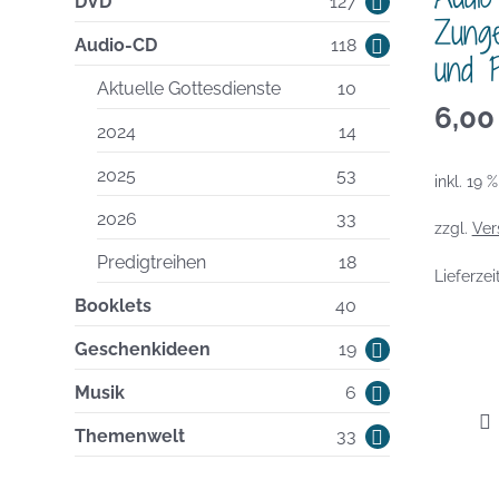
127
DVD
127
Zung
Produkte
118
Audio-CD
118
und P
Produkte
10
Aktuelle Gottesdienste
10
6,0
Produkte
14
2024
14
Produkte
53
2025
53
inkl. 19 
Produkte
33
2026
33
zzgl.
Ver
Produkte
18
Predigtreihen
18
Lieferzei
Produkte
40
Booklets
40
Produkte
19
Geschenkideen
19
Produkte
6
Musik
6
Produkte
33
Themenwelt
33
Produkte