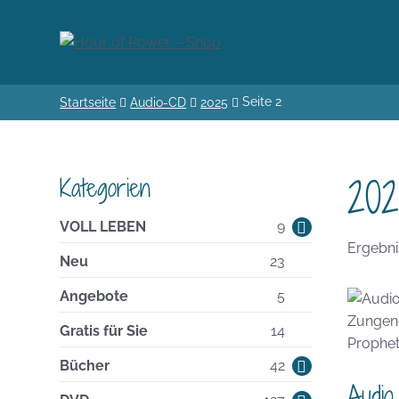
Seite 2
Startseite
Audio-CD
2025
20
Kategorien
9
VOLL LEBEN
9
Produkte
Ergebni
23
Neu
23
Produkte
5
Angebote
5
Produkte
14
Gratis für Sie
14
Produkte
42
Bücher
42
Audio
Produkte