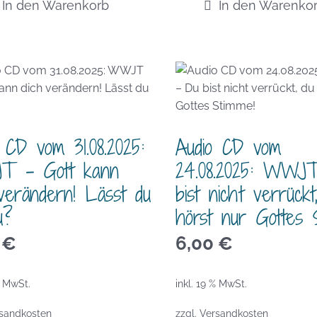
In den Warenkorb
In den Warenko
 CD vom 31.08.2025:
Audio CD vom
 – Gott kann
24.08.2025: WWJ
verändern! Lässt du
bist nicht verrückt
u?
hörst nur Gottes 
0
€
6,00
€
% MwSt.
inkl. 19 % MwSt.
sandkosten
zzgl.
Versandkosten