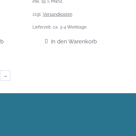
inkl. 19 % MwSt.
zzgl.
Versandkosten
Lieferzeit:
ca. 3-4 Werktage
rb
In den Warenkorb
→