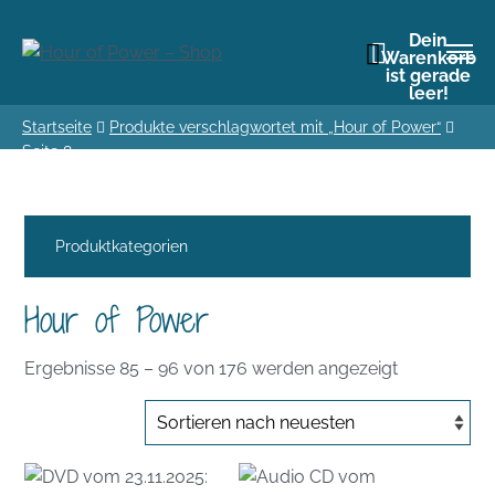
Dein
Warenkorb
ist gerade
leer!
Startseite
Produkte verschlagwortet mit „Hour of Power“
Seite 8
Produktkategorien
Hour of Power
Nach
Ergebnisse 85 – 96 von 176 werden angezeigt
Aktualität
sortiert