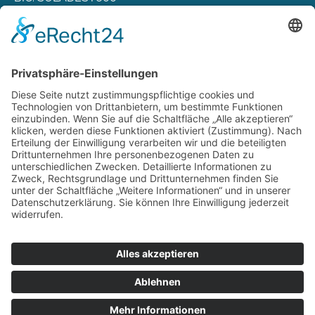
Rechtliches
Zahlungsarten
Versand & Lieferung
Widerrufsbelehrung
AGB
Datenschutz
Deutsch
Österreich
Schweiz
Impressum
Datenschutz
Zu hourofpower.de
© 2026 Hour of Power Deutschland