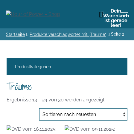
Dein
Warenkorb
ist gerade
leer!
Seite 2
Startseite
Produkte verschlagwortet mit „Träume“
Produktkategorien
Träume
Nach
Ergebnisse 13 – 24 von 30 werden angezeigt
Aktualität
sortiert