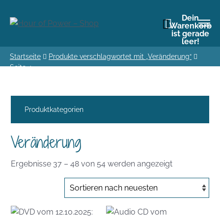
Dein
Warenkorb
ist gerade
leer!
Startseite
Produkte verschlagwortet mit „Veränderung“
Seite 4
Produktkategorien
Veränderung
Nach
Ergebnisse 37 – 48 von 54 werden angezeigt
Aktualität
sortiert