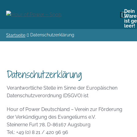
Dein
Ware
ist g
leer!
Datenschutzerklärung
Startseite
Datenschutzerklärung
Verantwortliche Stelle im Sinne der Europäischen
Datenschutzverordnung (DSGVO) ist
Hour of Power Deutschland – Verein zur Förderung
der Verkündigung des Evangeliums e.V.
Steinerne Furt 78, D-86167 Augsburg
Tel.: +49 (0) 8 21 / 420 96 96