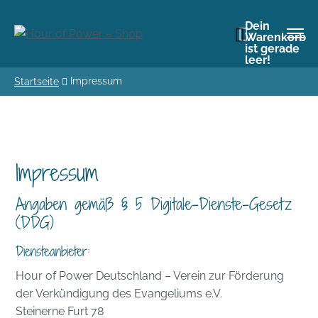
Dein
Warenkorb
ist gerade
leer!
Impressum
Startseite
Impressum
Angaben gemäß § 5 Digitale-Dienste-Gesetz
(DDG)
Diensteanbieter:
Hour of Power Deutschland – Verein zur Förderung
der Verkündigung des Evangeliums e.V.
Steinerne Furt 78