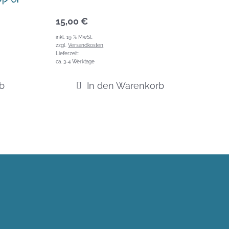
15,00
€
inkl. 19 % MwSt.
zzgl.
Versandkosten
Lieferzeit:
ca. 3-4 Werktage
b
In den Warenkorb