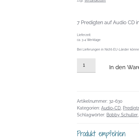
zzgl.
Versandkosten
7 Predigten auf Audio CD 
Lieferzeit:
ca. 3-4 Werktage
Bei Lieferungen in Nicht-EU-Länder können
Audio-
In den War
CD
Predigtreihe:
Auf
dem
Wasser
Artikelnummer:
32-630
gehen
Kategorien:
Audio-CD
,
Predigt
Schlagwörter:
Bobby Schuller
Menge
Produkt empfehlen