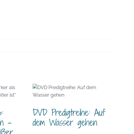
:
DVD Predigtreihe: Auf
en –
dem Wasser gehen
ößer