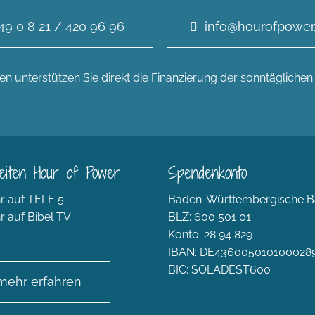
49 0 8 21 / 420 96 96
info@hourofpower
n unterstützen Sie direkt die Finanzierung der sonntägliche
eiten Hour of Power
Spendenkonto
r auf TELE 5
Baden-Württembergische B
r auf Bibel TV
BLZ: 600 501 01
Konto: 28 94 829
IBAN: DE436005010100028
BIC: SOLADEST600
mehr erfahren