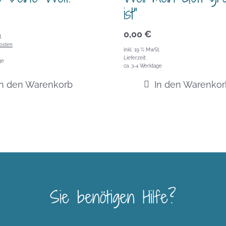
ist“
0,00
€
.
osten
inkl. 19 % MwSt.
Lieferzeit:
ge
ca. 3-4 Werktage
In den Warenkorb
In den Warenkor
Sie benötigen Hilfe?