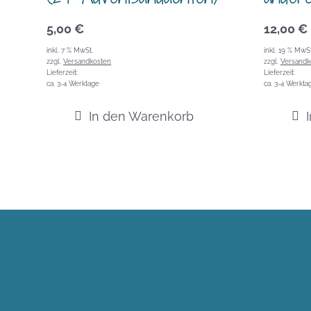
5,00
€
12,00
€
inkl. 7 % MwSt.
inkl. 19 % MwSt
zzgl.
Versandkosten
zzgl.
Versandk
Lieferzeit:
Lieferzeit:
ca. 3-4 Werktage
ca. 3-4 Werkta
In den Warenkorb