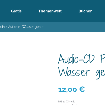
Gratis
Themenwelt
Bücher
reihe: Auf dem Wasser gehen
Audio-CD P
Wasser ge
12,00
€
inkl. 19 % MwSt.