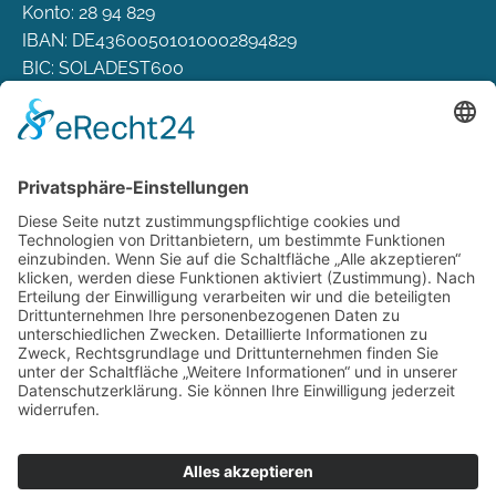
Konto: 28 94 829
IBAN: DE43600501010002894829
BIC: SOLADEST600
Rechtliches
Zahlungsarten
Versand & Lieferung
Widerrufsbelehrung
AGB
Datenschutz
Deutsch
Österreich
Schweiz