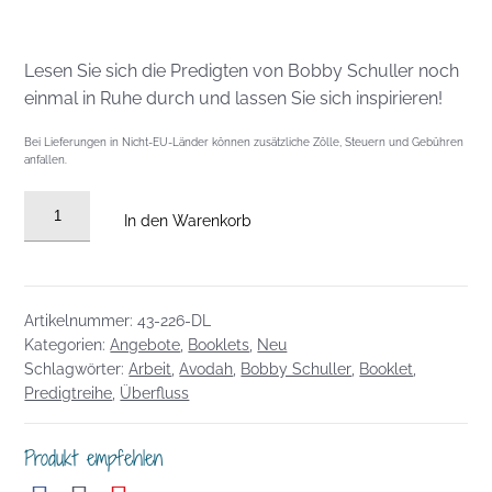
Lesen Sie sich die Predigten von Bobby Schuller noch
einmal in Ruhe durch und lassen Sie sich inspirieren!
Bei Lieferungen in Nicht-EU-Länder können zusätzliche Zölle, Steuern und Gebühren
anfallen.
Booklet:
In den Warenkorb
AVODAH
-
Gib
Gott
Artikelnummer:
43-226-DL
Dein
Kategorien:
Angebote
,
Booklets
,
Neu
Bestes!
Schlagwörter:
Arbeit
,
Avodah
,
Bobby Schuller
,
Booklet
,
Predigtreihe
,
Überfluss
-
PDF
Download
Produkt empfehlen
Menge