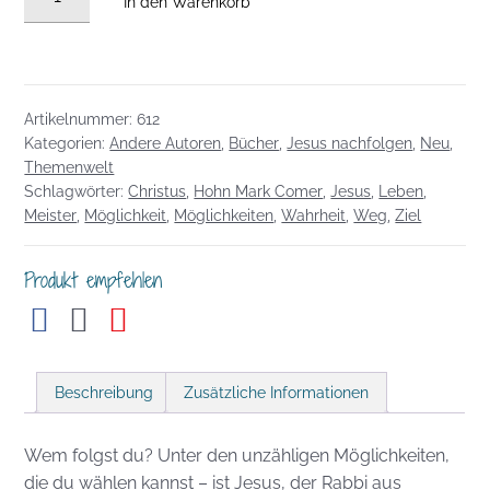
In den Warenkorb
Mark
Comer
-
Leben
Artikelnummer:
612
vom
Kategorien:
Andere Autoren
,
Bücher
,
Jesus nachfolgen
,
Neu
,
Meister
Themenwelt
lernen
Schlagwörter:
Christus
,
Hohn Mark Comer
,
Jesus
,
Leben
,
Menge
Meister
,
Möglichkeit
,
Möglichkeiten
,
Wahrheit
,
Weg
,
Ziel
Produkt empfehlen
Beschreibung
Zusätzliche Informationen
Wem folgst du? Unter den unzähligen Möglichkeiten,
die du wählen kannst – ist Jesus, der Rabbi aus