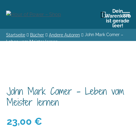
Dein
Warenkorb
ist gerade
leer!
John Mark Comer –
Startseite
Bücher
Andere Autoren
Leben vom Meister lernen
John Mark Comer – Leben vom
Meister lernen
23,00
€