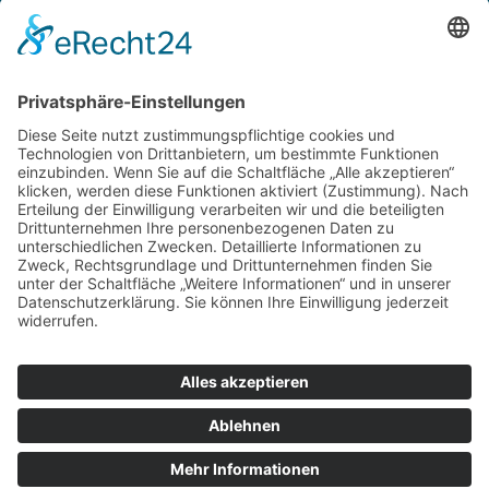
Rechtliches
Zahlungsarten
Versand & Lieferung
Widerrufsbelehrung
AGB
Datenschutz
Deutsch
Österreich
Schweiz
Impressum
Datenschutz
Zu hourofpower.de
© 2026 Hour of Power Deutschland