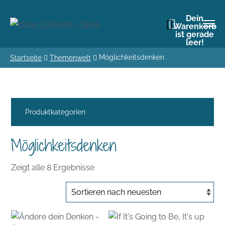
Dein
Warenkorb
ist gerade
leer!
Möglichkeitsdenken
Startseite
Themenwelt
Produktkategorien
Möglichkeitsdenken
Nach
Zeigt alle 8 Ergebnisse
Aktualität
sortiert