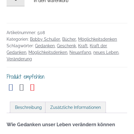
In den Warenkorb
dein
Denken
-
Ändere
Artikelnummer:
508
deine
Kategorien:
Bobby Schuller
,
Bücher
,
Möglichkeitsdenken
Welt
Schlagwörter:
Gedanken
,
Geschenk
,
Kraft
,
Kraft der
Menge
Gedanken
,
Möglichkeitsdenken
,
Neuanfang
,
neues Leben
,
Veränderung
Produkt empfehlen
Beschreibung
Zusätzliche Informationen
Wie Gedanken unser Leben verändern können