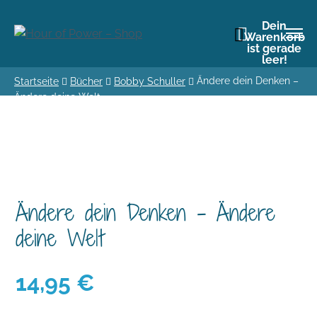
Dein
Warenkorb
ist gerade
leer!
Ändere dein Denken –
Startseite
Bücher
Bobby Schuller
Ändere deine Welt
Ändere dein Denken – Ändere
deine Welt
14,95
€