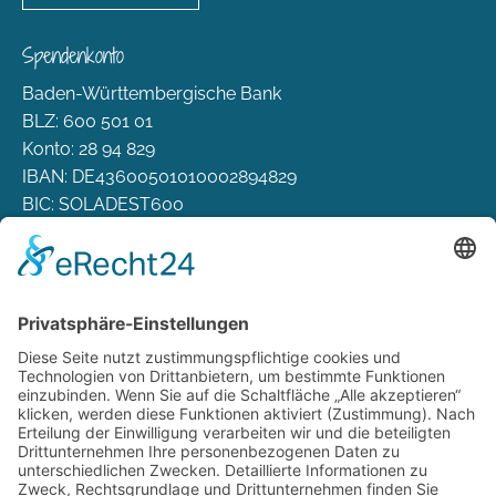
Spendenkonto
Baden-Württembergische Bank
BLZ: 600 501 01
Konto: 28 94 829
IBAN: DE43600501010002894829
BIC: SOLADEST600
Rechtliches
Zahlungsarten
Versand & Lieferung
Widerrufsbelehrung
AGB
Datenschutz