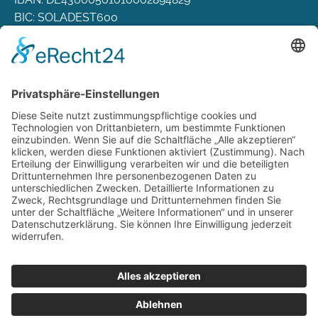
BIC: SOLADEST600
Rechtliches
Zahlungsarten
Versand & Lieferung
Widerrufsbelehrung
AGB
Datenschutz
Deutsch
Österreich
Schweiz
Impressum
Datenschutz
Zu hourofpower.de