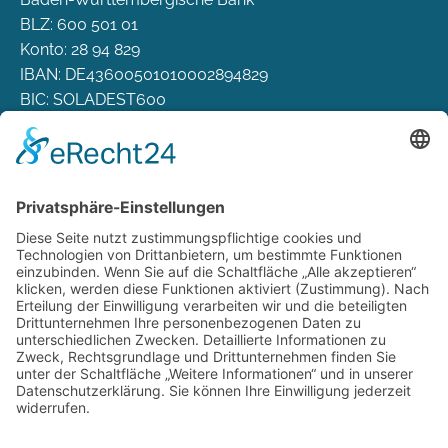
BLZ: 600 501 01
Konto: 28 94 829
IBAN: DE43600501010002894829
BIC: SOLADEST600
Rechtliches
Zahlungsarten
Versand & Lieferung
Widerrufsbelehrung
AGB
Datenschutz
Deutsch
Österreich
Schweiz