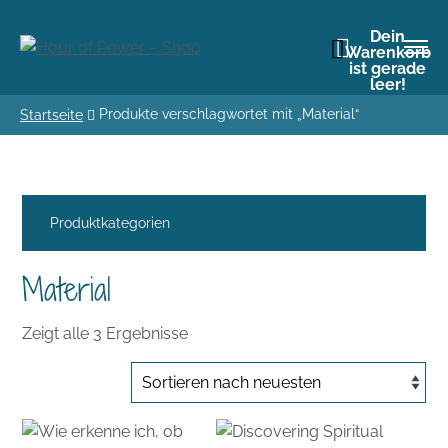
Dein
Warenkorb
ist gerade
leer!
Produkte verschlagwortet mit „Material“
Startseite
Produktkategorien
Material
Nach
Zeigt alle 3 Ergebnisse
Aktualität
sortiert