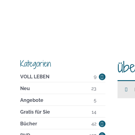
übe
Kategorien
9
VOLL LEBEN
9
Produkte
23
Neu
23
Produkte
5
Angebote
5
Produkte
14
Gratis für Sie
14
Produkte
42
Bücher
42
Produkte