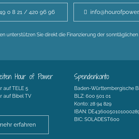
49 0 8 21 / 420 96 96
info@hourofpower
n unterstützen Sie direkt die Finanzierung der sonntägliche
eiten Hour of Power
Spendenkonto
r auf TELE 5
Baden-Württembergische B
r auf Bibel TV
BLZ: 600 501 01
Konto: 28 94 829
IBAN: DE436005010100028
BIC: SOLADEST600
mehr erfahren