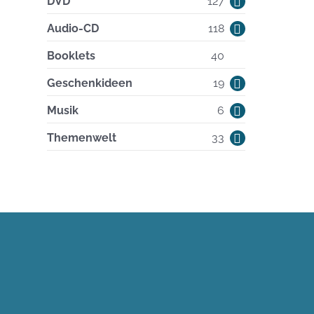
127
DVD
127
Produkte
118
Audio-CD
118
Produkte
40
Booklets
40
Produkte
19
Geschenkideen
19
Produkte
6
Musik
6
Produkte
33
Themenwelt
33
Produkte