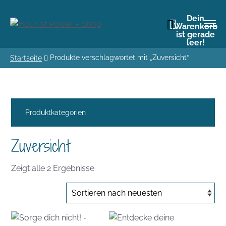
Dein
Warenkorb
ist gerade
leer!
Produkte verschlagwortet mit „Zuversicht“
Startseite
Produktkategorien
Zuversicht
Nach
Zeigt alle 2 Ergebnisse
Aktualität
sortiert