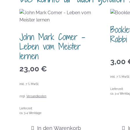
Bookle
John Mark Comer –
Rabbi
Leben vom Meister
lernen
3,00
23,00
€
inkl. 7 % MwSt.
inkl. 7 % MwSt.
Lieferzeit:
ca. 3-4 Werkta
zzgl.
Versandkosten
Lieferzeit:
ca. 3-4 Werktage
In den Warenkorb