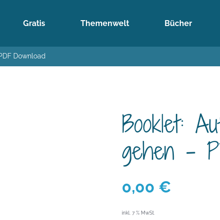
Gratis
Themenwelt
Bücher
 PDF Download
Booklet: 
gehen – P
0,00
€
inkl. 7 % MwSt.