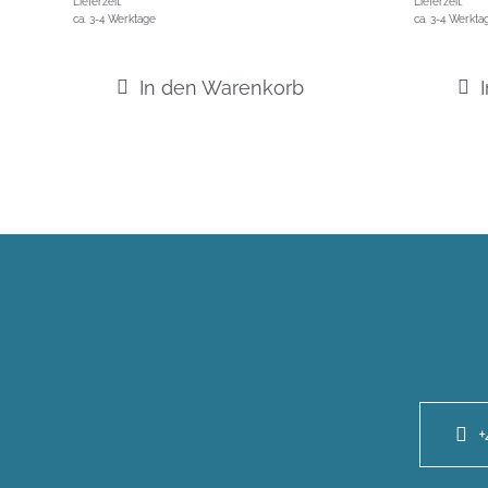
Lieferzeit:
Lieferzeit:
ca. 3-4 Werktage
ca. 3-4 Werkta
In den Warenkorb
+