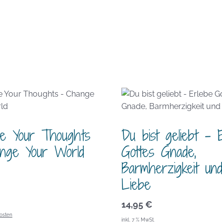
e Your Thoughts
Du bist geliebt – 
nge Your World
Gottes Gnade,
Barmherzigkeit un
Liebe
14,95
€
osten
inkl. 7 % MwSt.