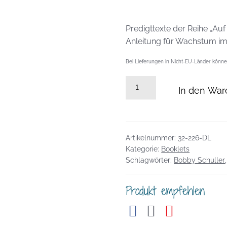
Predigttexte der Reihe „Au
Anleitung für Wachstum im
Bei Lieferungen in Nicht-EU-Länder können
Booklet:
In den War
Auf
dem
Wasser
gehen
Artikelnummer:
32-226-DL
-
Kategorie:
Booklets
PDF
Schlagwörter:
Bobby Schuller
Download
Menge
Produkt empfehlen