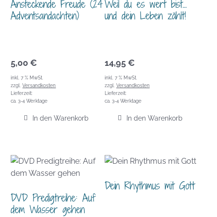
Ansteckende Freude (24
Weil du es wert bist…
Adventsandachten)
und dein Leben zählt!
5,00
€
14,95
€
inkl. 7 % MwSt.
inkl. 7 % MwSt.
zzgl.
Versandkosten
zzgl.
Versandkosten
Lieferzeit:
Lieferzeit:
ca. 3-4 Werktage
ca. 3-4 Werktage
In den Warenkorb
In den Warenkorb
Dein Rhythmus mit Gott
DVD Predigtreihe: Auf
dem Wasser gehen