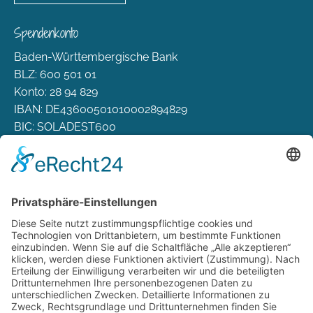
Spendenkonto
Baden-Württembergische Bank
BLZ: 600 501 01
Konto: 28 94 829
IBAN: DE43600501010002894829
BIC: SOLADEST600
Rechtliches
Zahlungsarten
Versand & Lieferung
Widerrufsbelehrung
AGB
Datenschutz