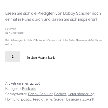
Lesen Sie sich die Predigten von Bobby Schuller noch
einmal in Ruhe durch und lassen Sie sich inspirieren!
Lieferzeit:
ca. 3-4 Werktage
Bei Lieferungen in Nicht-EU-Länder können zusätzliche Zölle, Steuern und Gebühren
anfallen.
Booklet:
In den Warenkorb
Die
Sorgen
besiegen!
Menge
Artikelnummer:
22-226
Kategorie:
Booklets
Schlagwörter:
Bobby Schuller
,
Booklet
,
Herausforderung
,
Hoffnung
,
positiv
,
Predigtreihe
,
Sorgen besiegen
,
Zukunft