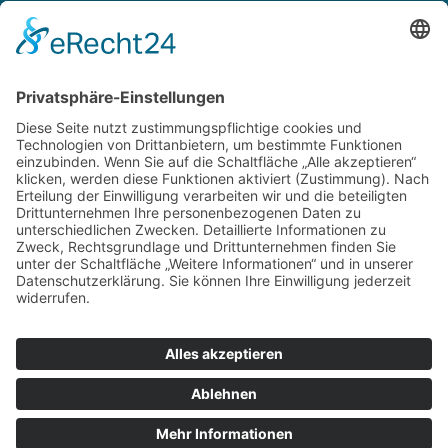
Rechtliches
Zahlungsarten
Versand & Lieferung
Widerrufsbelehrung
AGB
Datenschutz
Deutsch
Österreich
Schweiz
Impressum
Datenschutz
Zu hourofpower.de
© 2026 Hour of Power Deutschland