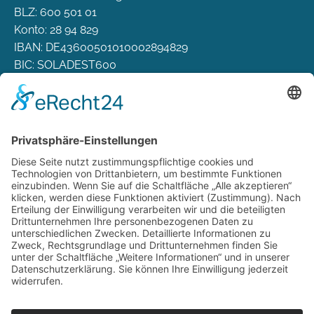
BLZ: 600 501 01
Konto: 28 94 829
IBAN: DE43600501010002894829
BIC: SOLADEST600
Rechtliches
Zahlungsarten
Versand & Lieferung
Widerrufsbelehrung
AGB
Datenschutz
Deutsch
Österreich
Schweiz