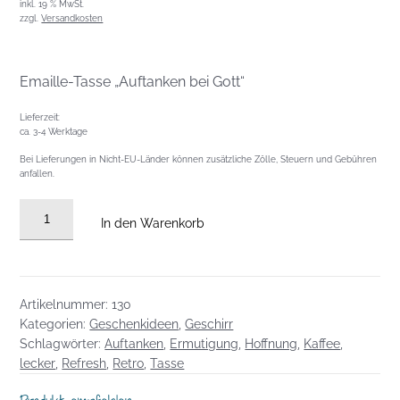
inkl. 19 % MwSt.
zzgl.
Versandkosten
Emaille-Tasse „Auftanken bei Gott“
Lieferzeit:
ca. 3-4 Werktage
Bei Lieferungen in Nicht-EU-Länder können zusätzliche Zölle, Steuern und Gebühren
anfallen.
Emaille-
In den Warenkorb
Tasse
"Auftanken
bei
Gott"
Artikelnummer:
130
Menge
Kategorien:
Geschenkideen
,
Geschirr
Schlagwörter:
Auftanken
,
Ermutigung
,
Hoffnung
,
Kaffee
,
lecker
,
Refresh
,
Retro
,
Tasse