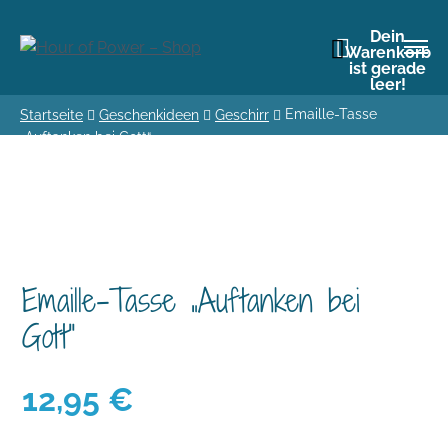
Dein
Warenkorb
ist gerade
leer!
Emaille-Tasse
Startseite
Geschenkideen
Geschirr
„Auftanken bei Gott“
Emaille-Tasse „Auftanken bei
Gott“
12,95
€