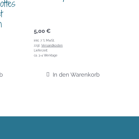
ottes
t
n
5,00
€
inkl. 7 % MwSt.
zzgl.
Versandkosten
Lieferzeit:
ca. 3-4 Werktage
b
In den Warenkorb