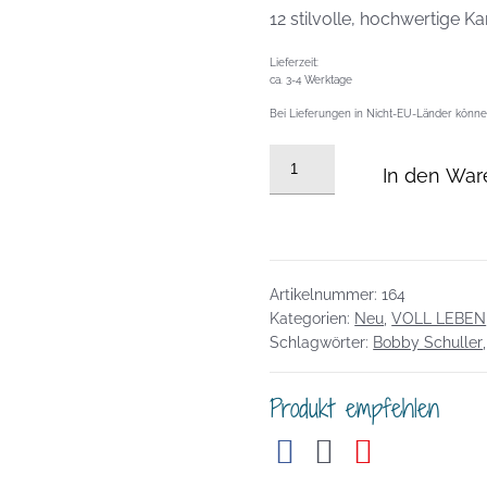
12 stilvolle, hochwertige K
Lieferzeit:
ca. 3-4 Werktage
Bei Lieferungen in Nicht-EU-Länder können
Karten-
In den War
Set:
VOLL
LEBEN
Menge
Artikelnummer:
164
Kategorien:
Neu
,
VOLL LEBEN
Schlagwörter:
Bobby Schuller
Produkt empfehlen