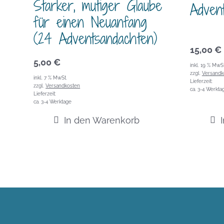
Starker, mutiger Glaube
Adven
für einen Neuanfang
(24 Adventsandachten)
15,00
€
5,00
€
inkl. 19 % MwSt
zzgl.
Versandk
inkl. 7 % MwSt.
Lieferzeit:
zzgl.
Versandkosten
ca. 3-4 Werkta
Lieferzeit:
ca. 3-4 Werktage
In den Warenkorb