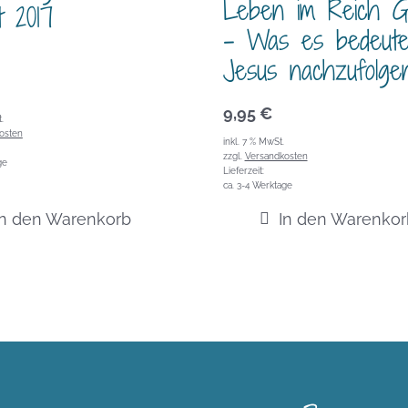
Leben im Reich G
t 2017
– Was es bedeute
Jesus nachzufolge
9,95
€
.
osten
inkl. 7 % MwSt.
zzgl.
Versandkosten
ge
Lieferzeit:
ca. 3-4 Werktage
In den Warenkorb
In den Warenkor