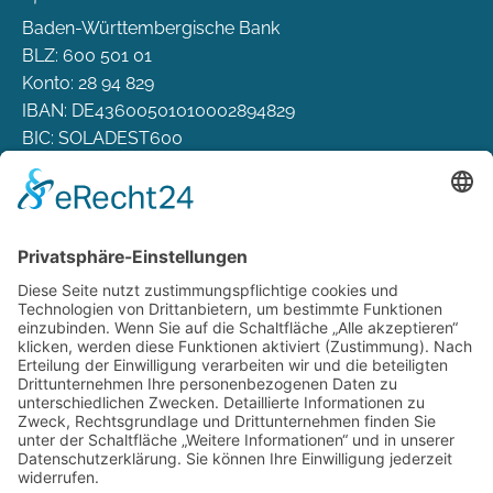
Baden-Württembergische Bank
BLZ: 600 501 01
Konto: 28 94 829
IBAN: DE43600501010002894829
BIC: SOLADEST600
Rechtliches
Zahlungsarten
Versand & Lieferung
Widerrufsbelehrung
AGB
Datenschutz
Deutsch
Österreich
Schweiz