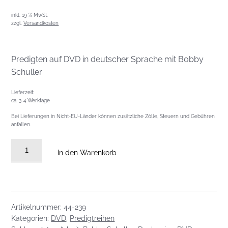
inkl. 19 % MwSt.
zzgl.
Versandkosten
Predigten auf DVD in deutscher Sprache mit Bobby
Schuller
Lieferzeit:
ca. 3-4 Werktage
Bei Lieferungen in Nicht-EU-Länder können zusätzliche Zölle, Steuern und Gebühren
anfallen.
DVD
In den Warenkorb
Predigtreihe:
Ändere
Dein
Denken,
Artikelnummer:
44-239
ändere
Kategorien:
DVD
,
Predigtreihen
Deine