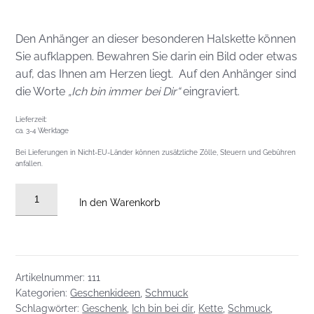
Den Anhänger an dieser besonderen Halskette können
Sie aufklappen. Bewahren Sie darin ein Bild oder etwas
auf, das Ihnen am Herzen liegt. Auf den Anhänger sind
die Worte
„Ich bin immer bei Dir“
eingraviert.
Lieferzeit:
ca. 3-4 Werktage
Bei Lieferungen in Nicht-EU-Länder können zusätzliche Zölle, Steuern und Gebühren
anfallen.
Kette:
In den Warenkorb
Ich
bin
immer
bei
Artikelnummer:
111
dir!
Kategorien:
Geschenkideen
,
Schmuck
Menge
Schlagwörter:
Geschenk
,
Ich bin bei dir
,
Kette
,
Schmuck
,