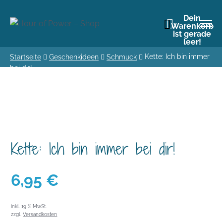
Dein
Warenkorb
ist gerade
leer!
Kette: Ich bin immer
Startseite
Geschenkideen
Schmuck
bei dir!
Kette: Ich bin immer bei dir!
6,95
€
inkl. 19 % MwSt.
zzgl.
Versandkosten