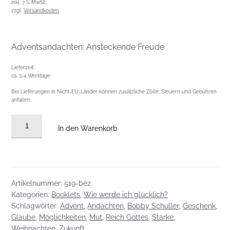
inkl. 7 % MwSt.
zzgl.
Versandkosten
Adventsandachten: Ansteckende Freude
Lieferzeit:
ca. 3-4 Werktage
Bei Lieferungen in Nicht-EU-Länder können zusätzliche Zölle, Steuern und Gebühren
anfallen.
Ansteckende
In den Warenkorb
Freude
(24
Adventsandachten)
Menge
Artikelnummer:
519-bez
Kategorien:
Booklets
,
Wie werde ich glücklich?
Schlagwörter:
Advent
,
Andachten
,
Bobby Schuller
,
Geschenk
,
Glaube
,
Möglichkeiten
,
Mut
,
Reich Gottes
,
Stärke
,
Weihnachten
,
Zukunft