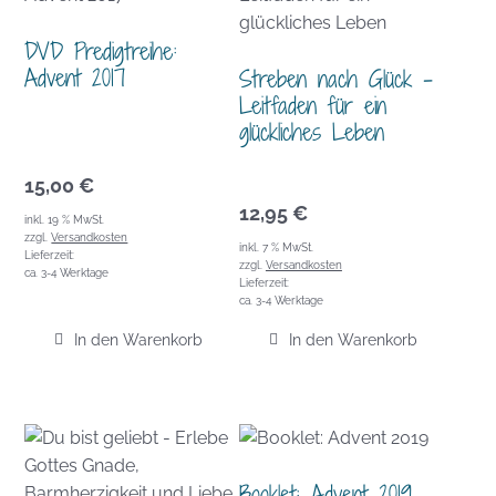
DVD Predigtreihe:
Advent 2017
Streben nach Glück –
Leitfaden für ein
glückliches Leben
15,00
€
12,95
€
inkl. 19 % MwSt.
zzgl.
Versandkosten
inkl. 7 % MwSt.
Lieferzeit:
zzgl.
Versandkosten
ca. 3-4 Werktage
Lieferzeit:
ca. 3-4 Werktage
In den Warenkorb
In den Warenkorb
Booklet: Advent 2019