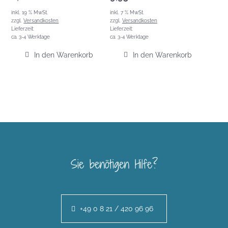
inkl. 19 % MwSt.
inkl. 7 % MwSt.
zzgl.
Versandkosten
zzgl.
Versandkosten
Lieferzeit:
Lieferzeit:
ca. 3-4 Werktage
ca. 3-4 Werktage
In den Warenkorb
In den Warenkorb
Sie benötigen Hilfe?
+49 0 8 21 / 420 96 96