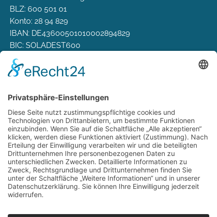
BLZ: 600 501 01
Konto: 28 94 829
IBAN: DE43600501010002894829
BIC: SOLADEST600
Rechtliches
Zahlungsarten
Versand & Lieferung
Widerrufsbelehrung
AGB
Datenschutz
Deutsch
Österreich
Schweiz