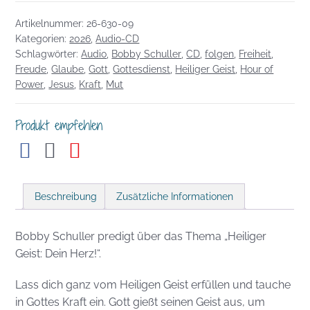
Heiliger
Artikelnummer:
26-630-09
Geist:
Kategorien:
2026
,
Audio-CD
Dein
Schlagwörter:
Audio
,
Bobby Schuller
,
CD
,
folgen
,
Freiheit
,
Herz!
Freude
,
Glaube
,
Gott
,
Gottesdienst
,
Heiliger Geist
,
Hour of
Menge
Power
,
Jesus
,
Kraft
,
Mut
Produkt empfehlen
Beschreibung
Zusätzliche Informationen
Bobby Schuller predigt über das Thema „Heiliger
Geist: Dein Herz!“.
Lass dich ganz vom Heiligen Geist erfüllen und tauche
in Gottes Kraft ein. Gott gießt seinen Geist aus, um