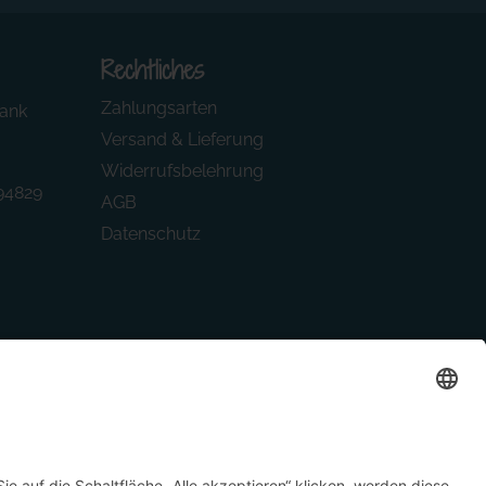
Rechtliches
Zahlungsarten
ank
Versand & Lieferung
Widerrufsbelehrung
94829
AGB
Datenschutz