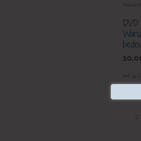
DVD v
Waru
bedeu
10,0
inkl. 19 
zzgl.
Ver