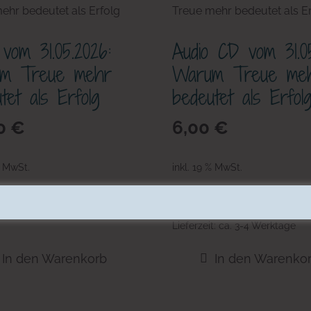
om 31.05.2026:
Audio CD vom 31.05
m Treue mehr
Warum Treue me
tet als Erfolg
bedeutet als Erfol
0
€
6,00
€
% MwSt.
inkl. 19 % MwSt.
sandkosten
zzgl.
Versandkosten
Lieferzeit:
ca. 3-4 Werktage
In den Warenkorb
In den Warenko