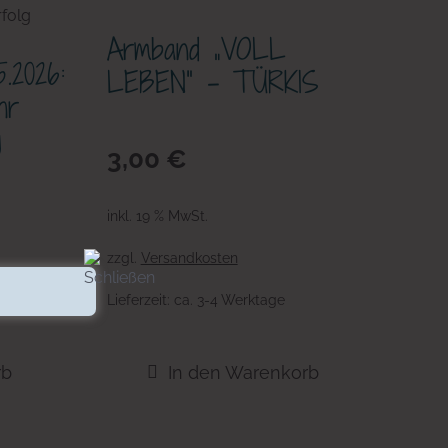
Armband „VOLL
.2026:
LEBEN“ – TÜRKIS
hr
g
3,00
€
inkl. 19 % MwSt.
zzgl.
Versandkosten
Lieferzeit:
ca. 3-4 Werktage
rb
In den Warenkorb