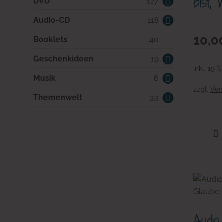
bist,
127
DVD
127
Produkte
118
Audio-CD
118
Produkte
10,0
40
Booklets
40
Produkte
19
Geschenkideen
19
inkl. 19 
Produkte
6
Musik
6
zzgl.
Ver
Produkte
33
Themenwelt
33
Produkte
Audio