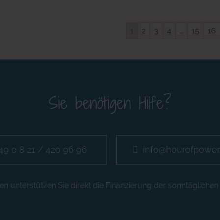
1
2
3
4
…
15
16
Sie benötigen Hilfe?
49 0 8 21 / 420 96 96
info@hourofpower
n unterstützen Sie direkt die Finanzierung der sonntägliche