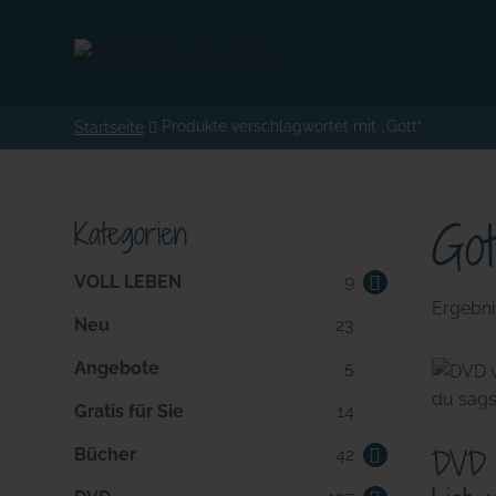
Produkte verschlagwortet mit „Gott“
Startseite
Got
Kategorien
9
VOLL LEBEN
9
Produkte
Ergebni
23
Neu
23
Produkte
5
Angebote
5
Produkte
14
Gratis für Sie
14
Produkte
DVD 
42
Bücher
42
Produkte