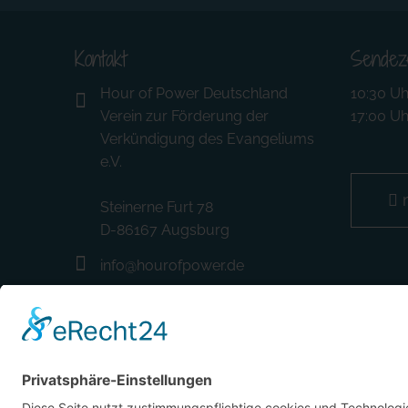
Kontakt
Sendez
Hour of Power Deutschland
10:30 Uh
Verein zur Förderung der
17:00 Uh
Verkündigung des Evangeliums
e.V.
Steinerne Furt 78
D-86167 Augsburg
info@hourofpower.de
(+49) 0 8 21 / 420 96 96
hourofpower.de