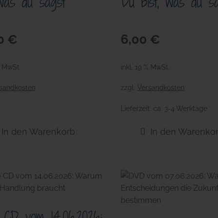
 was du sagst
Du bist, was du s
0
€
6,00
€
% MwSt.
inkl. 19 % MwSt.
sandkosten
zzgl.
Versandkosten
Lieferzeit:
ca. 3-4 Werktage
In den Warenkorb
In den Warenko
 CD vom 14.06.2026: