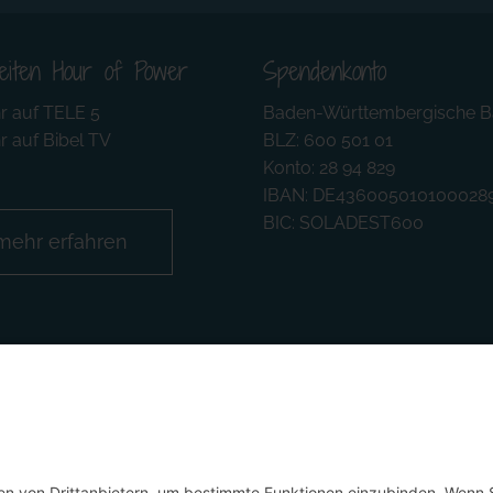
eiten Hour of Power
Spendenkonto
r auf TELE 5
Baden-Württembergische B
r auf Bibel TV
BLZ: 600 501 01
Konto: 28 94 829
IBAN: DE436005010100028
BIC: SOLADEST600
mehr erfahren
Deutsch
Österreich
Schweiz