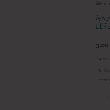
Armb
LEB
3,0
inkl. 19 
zzgl.
Ver
Lieferzei