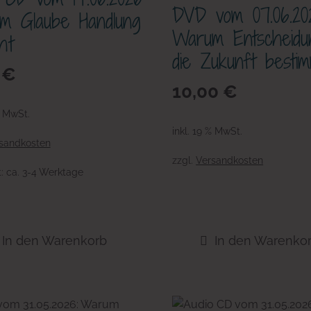
DVD vom 07.06.20
m Glaube Handlung
Warum Entscheidu
ht
die Zukunft besti
0
€
10,00
€
% MwSt.
inkl. 19 % MwSt.
sandkosten
zzgl.
Versandkosten
t:
ca. 3-4 Werktage
In den Warenkorb
In den Warenko