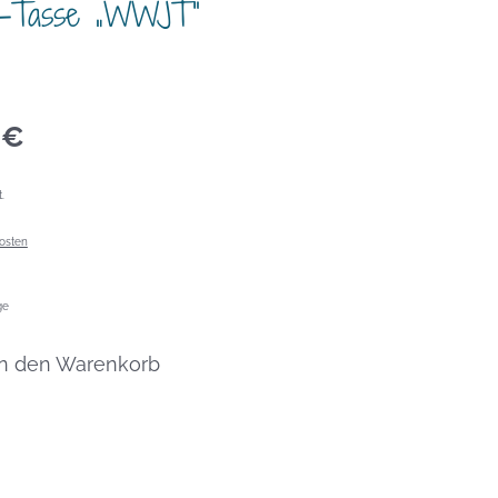
le-Tasse „WWJT“
5
€
.
osten
ge
In den Warenkorb