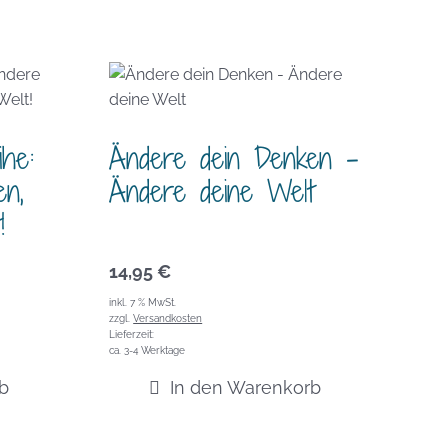
ihe:
Ändere dein Denken –
n,
Ändere deine Welt
!
14,95
€
inkl. 7 % MwSt.
zzgl.
Versandkosten
Lieferzeit:
ca. 3-4 Werktage
b
In den Warenkorb