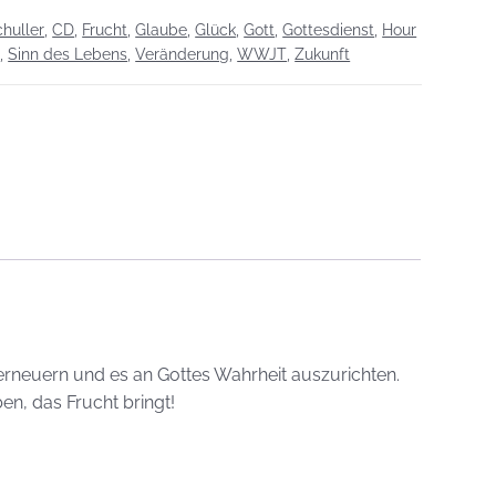
huller
,
CD
,
Frucht
,
Glaube
,
Glück
,
Gott
,
Gottesdienst
,
Hour
n
,
Sinn des Lebens
,
Veränderung
,
WWJT
,
Zukunft
 erneuern und es an Gottes Wahrheit auszurichten.
n, das Frucht bringt!