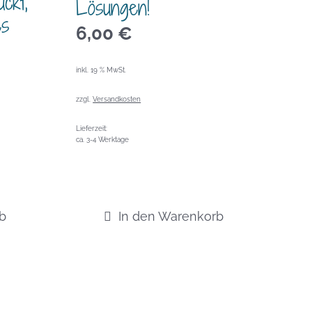
ckt,
Lösungen!
es
6,00
€
inkl. 19 % MwSt.
zzgl.
Versandkosten
Lieferzeit:
ca. 3-4 Werktage
b
In den Warenkorb