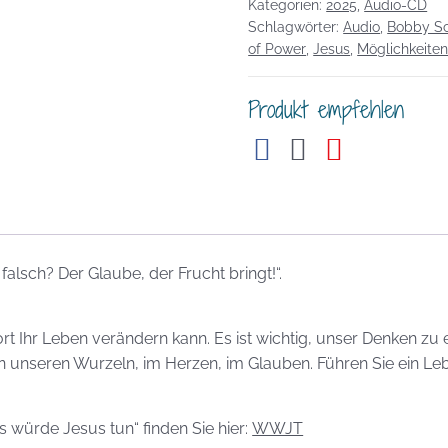
falsch?
Kategorien:
2025
,
Audio-CD
Schlagwörter:
Audio
,
Bobby Sc
Der
of Power
,
Jesus
,
Möglichkeite
Glaube,
der
Produkt empfehlen
Frucht
bringt!
Menge
lsch? Der Glaube, der Frucht bringt!“.
ort Ihr Leben verändern kann. Es ist wichtig, unser Denken zu
unseren Wurzeln, im Herzen, im Glauben. Führen Sie ein Lebe
ürde Jesus tun“ finden Sie hier:
WWJT