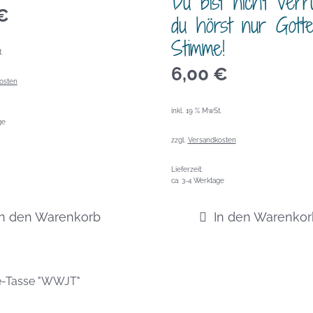
Du bist nicht verrü
€
du hörst nur Gott
Stimme!
.
6,00
€
osten
inkl. 19 % MwSt.
ge
zzgl.
Versandkosten
Lieferzeit:
ca. 3-4 Werktage
In den Warenkorb
In den Warenkor