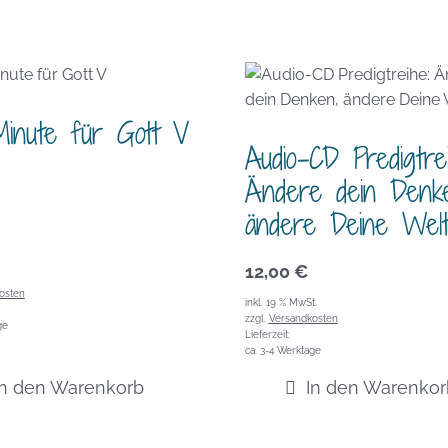
Minute für Gott V
Audio-CD Predigtre
Ändere dein Denke
ändere Deine Welt
12,00
€
osten
inkl. 19 % MwSt.
zzgl.
Versandkosten
ge
Lieferzeit:
ca. 3-4 Werktage
In den Warenkorb
In den Warenkor