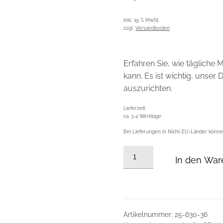
inkl. 19 % MwSt.
zzgl.
Versandkosten
Erfahren Sie, wie tägliche
kann. Es ist wichtig, unse
auszurichten.
Lieferzeit:
ca. 3-4 Werktage
Bei Lieferungen in Nicht-EU-Länder können
Audio
In den War
CD
vom
07.09.2025:
Echt
oder
Artikelnummer:
25-630-36