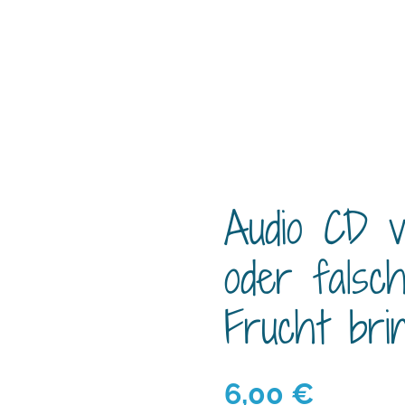
Audio CD v
oder falsc
Frucht brin
6,00
€