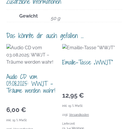
Zusätzliche Informationen
Gewicht
50 g
Das könnte dir auch gefallen …
Emaille-Tasse „WWJT“
Audio CD vom
03.08.2025: WWJT –
Träume werden wahr!
12,95
€
inkl. 19 % MwSt.
6,00
€
zzgl.
Versandkosten
inkl. 19 % MwSt.
Lieferzeit:
ca. 3-4 Werktage