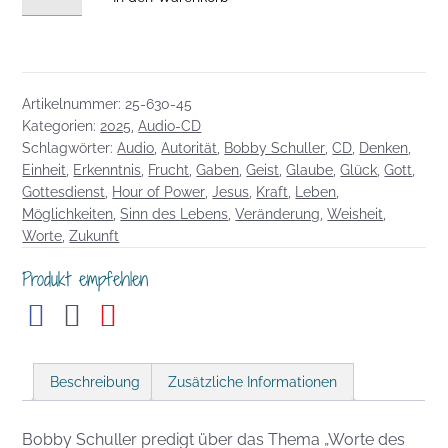
CD
vom
09.11.2025:
Worte
Artikelnummer:
25-630-45
des
Kategorien:
2025
,
Audio-CD
Glaubens!
Schlagwörter:
Audio
,
Autorität
,
Bobby Schuller
,
CD
,
Denken
,
Menge
Einheit
,
Erkenntnis
,
Frucht
,
Gaben
,
Geist
,
Glaube
,
Glück
,
Gott
,
Gottesdienst
,
Hour of Power
,
Jesus
,
Kraft
,
Leben
,
Möglichkeiten
,
Sinn des Lebens
,
Veränderung
,
Weisheit
,
Worte
,
Zukunft
Produkt empfehlen
Beschreibung
Zusätzliche Informationen
Bobby Schuller predigt über das Thema „Worte des