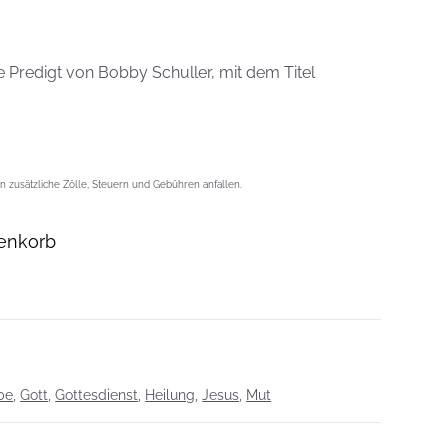
 Predigt von Bobby Schuller, mit dem Titel
 zusätzliche Zölle, Steuern und Gebühren anfallen.
enkorb
be
,
Gott
,
Gottesdienst
,
Heilung
,
Jesus
,
Mut