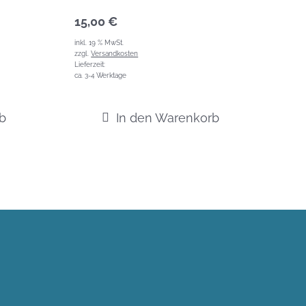
15,00
€
inkl. 19 % MwSt.
zzgl.
Versandkosten
Lieferzeit:
ca. 3-4 Werktage
b
In den Warenkorb