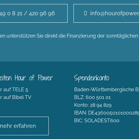
49 0 8 21 / 420 96 96
info@hourofpower
n unterstützen Sie direkt die Finanzierung der sonntägliche
eiten Hour of Power
Spendenkonto
r auf TELE 5
Baden-Württembergische B
r auf Bibel TV
BLZ: 600 501 01
Konto: 28 94 829
IBAN: DE436005010100028
BIC: SOLADEST600
mehr erfahren