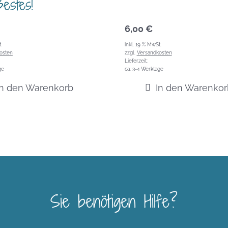
estes!
6,00
€
.
inkl. 19 % MwSt.
osten
zzgl.
Versandkosten
Lieferzeit:
ge
ca. 3-4 Werktage
In den Warenkorb
In den Warenkor
Sie benötigen Hilfe?