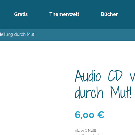
Gratis
Themenwelt
Bücher
Heilung durch Mut!
Audio CD vo
durch Mut!
6,00
€
inkl. 19 % MwSt.