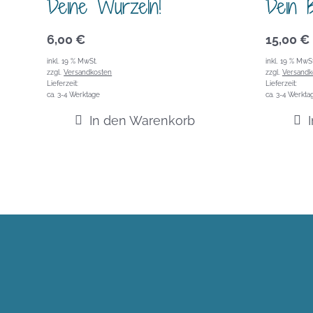
Deine Wurzeln!
Dein B
6,00
€
15,00
€
inkl. 19 % MwSt.
inkl. 19 % MwSt
zzgl.
Versandkosten
zzgl.
Versandk
Lieferzeit:
Lieferzeit:
ca. 3-4 Werktage
ca. 3-4 Werkta
In den Warenkorb