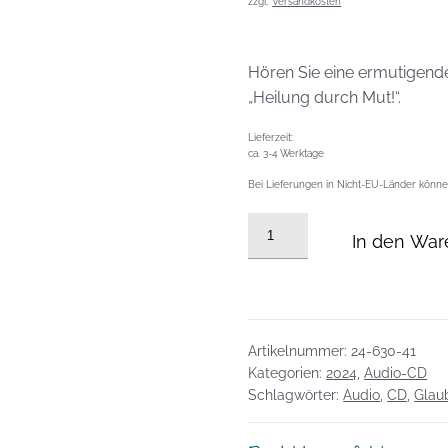
zzgl.
Versandkosten
Hören Sie eine ermutigende
„Heilung durch Mut!“.
Lieferzeit:
ca. 3-4 Werktage
Bei Lieferungen in Nicht-EU-Länder können
Audio
In den War
CD
vom
13.10.2024:
Heilung
durch
Artikelnummer:
24-630-41
Mut!
Kategorien:
2024
,
Audio-CD
Schlagwörter:
Audio
,
CD
,
Glau
Menge