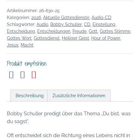
Du
Artikelnummer:
26-630-25
bist,
Kategorien:
2026
,
Aktuelle Gottesdienste
,
Audio-CD
was
Schlagwörter:
Audio
,
Bobby Schuller
,
CD
,
Einstellung
,
du
Entscheidung
,
Entscheidungen
,
Freude
,
Gott
,
Gottes Stimme
,
sagst
Gottes Wort
,
Gottesdienst
,
Heiliger Geist
,
Hour of Power
,
Menge
Jesus
,
Macht
Produkt empfehlen
Beschreibung
Zusätzliche Informationen
Bobby Schuller predigt über das Thema „Du bist, was
du sagst“.
Oft entscheidet sich die Richtung eines Lebens nicht in