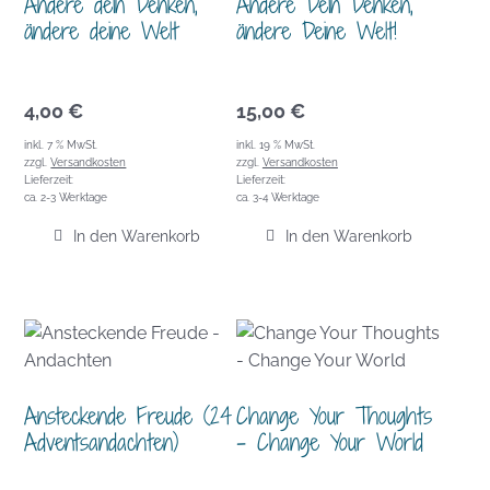
Ändere dein Denken,
Ändere Dein Denken,
ändere deine Welt
ändere Deine Welt!
4,00
€
15,00
€
inkl. 7 % MwSt.
inkl. 19 % MwSt.
zzgl.
Versandkosten
zzgl.
Versandkosten
Lieferzeit:
Lieferzeit:
ca. 2-3 Werktage
ca. 3-4 Werktage
In den Warenkorb
In den Warenkorb
Ansteckende Freude (24
Change Your Thoughts
Adventsandachten)
– Change Your World