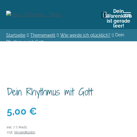
Dein
Warenkorb
ist gerade
leer!
Dein
Startseite
Themenwelt
Wie werde ich glücklich?
Rhythmus mit Gott
Dein Rhythmus mit Gott
5,00
€
inkl. 7 % MwSt.
zzgl.
Versandkosten