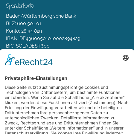
Spendenkonto
Baden-Württembergische Bank
BLZ: 600 501 01
Konto: 28 94 829
IBAN: DE43600501010002894829
BIC: SOLADEST600
Rechtliches
Zahlungsarten
Versand & Lieferung
Widerrufsbelehrung
AGB
Datenschutz
Deutsch
Österreich
Schweiz