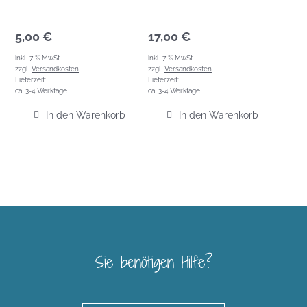
5,00
€
17,00
€
inkl. 7 % MwSt.
inkl. 7 % MwSt.
zzgl.
Versandkosten
zzgl.
Versandkosten
Lieferzeit:
Lieferzeit:
ca. 3-4 Werktage
ca. 3-4 Werktage
In den Warenkorb
In den Warenkorb
Sie benötigen Hilfe?