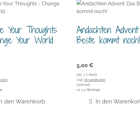
e Your Thoughts
Andachten Advent
nge Your World
Beste kommt noch!
5,00
€
inkl. 7 % MwSt.
osten
zzgl.
Versandkosten
Lieferzeit:
ge
ca. 3-4 Werktage
In den Warenkorb
In den Warenkor