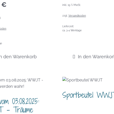
0
€
inkl. 19 % MwSt.
zzgl.
Versandkosten
.
Lieferzeit:
osten
ca. 3-4 Werktage
ge
In den Warenkorb
In den Warenkor
Sportbeutel WWJ
om 03.08.2025:
 – Träume