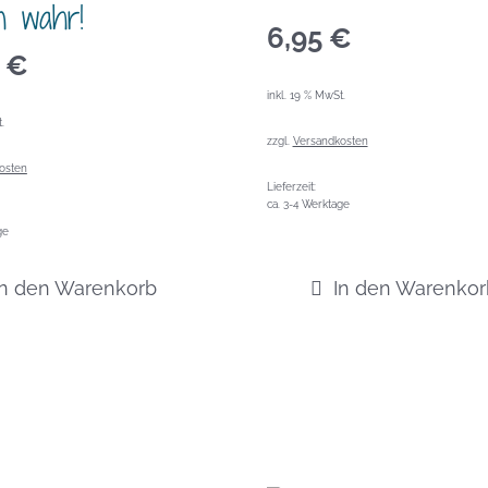
n wahr!
6,95
€
0
€
inkl. 19 % MwSt.
.
zzgl.
Versandkosten
osten
Lieferzeit:
ca. 3-4 Werktage
ge
In den Warenkorb
In den Warenkor