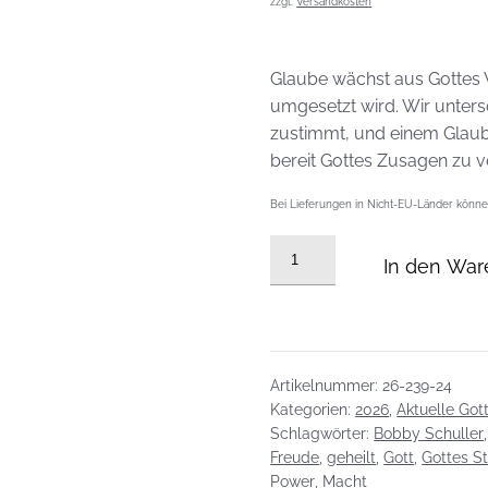
zzgl.
Versandkosten
Glaube wächst aus Gottes W
umgesetzt wird. Wir unter
zustimmt, und einem Glaube
bereit Gottes Zusagen zu 
Bei Lieferungen in Nicht-EU-Länder können
DVD
In den War
vom
14.06.2026:
Warum
Glaube
Handlung
Artikelnummer:
26-239-24
braucht
Kategorien:
2026
,
Aktuelle Got
Schlagwörter:
Bobby Schuller
Menge
Freude
,
geheilt
,
Gott
,
Gottes S
Power
,
Macht