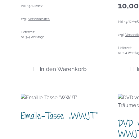
10,0
inkl. 19 % MwSt.
zzgl.
Versandkosten
inkl. 19 % MwSt
Lieferzeit:
zzgl.
Versandk
ca. 3-4 Werktage
Lieferzeit:
ca. 3-4 Werkta
In den Warenkorb
Emaille-Tasse „WWJT“
DVD v
WWJT