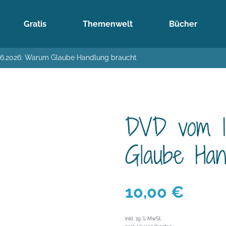
Gratis
Themenwelt
Bücher
6.2026: Warum Glaube Handlung braucht
DVD vom 1
Glaube Han
10,00
€
inkl. 19 % MwSt.