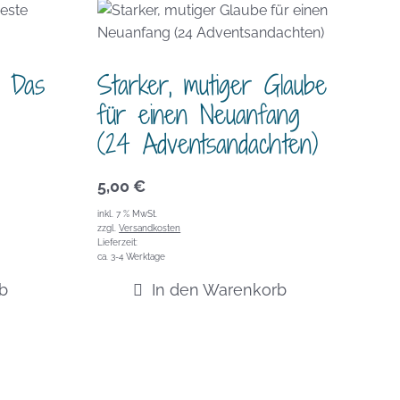
: Das
Starker, mutiger Glaube
für einen Neuanfang
(24 Adventsandachten)
5,00
€
inkl. 7 % MwSt.
zzgl.
Versandkosten
Lieferzeit:
ca. 3-4 Werktage
b
In den Warenkorb