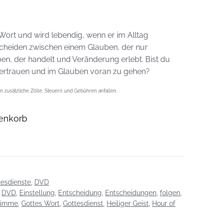
ort und wird lebendig, wenn er im Alltag
scheiden zwischen einem Glauben, der nur
n, der handelt und Veränderung erlebt. Bist du
vertrauen und im Glauben voran zu gehen?
 zusätzliche Zölle, Steuern und Gebühren anfallen.
enkorb
tesdienste
,
DVD
,
DVD
,
Einstellung
,
Entscheidung
,
Entscheidungen
,
folgen
,
timme
,
Gottes Wort
,
Gottesdienst
,
Heiliger Geist
,
Hour of