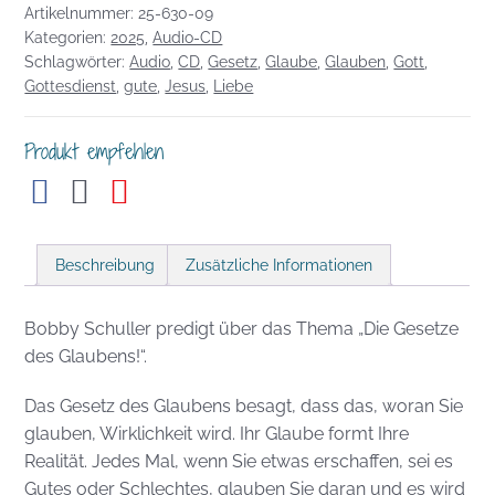
Artikelnummer:
25-630-09
Gesetze
Kategorien:
2025
,
Audio-CD
des
Schlagwörter:
Audio
,
CD
,
Gesetz
,
Glaube
,
Glauben
,
Gott
,
Glaubens!
Gottesdienst
,
gute
,
Jesus
,
Liebe
Menge
Produkt empfehlen
Beschreibung
Zusätzliche Informationen
Bobby Schuller predigt über das Thema „Die Gesetze
des Glaubens!“.
Das Gesetz des Glaubens besagt, dass das, woran Sie
glauben, Wirklichkeit wird. Ihr Glaube formt Ihre
Realität. Jedes Mal, wenn Sie etwas erschaffen, sei es
Gutes oder Schlechtes, glauben Sie daran und es wird