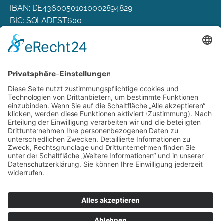
IBAN: DE43600501010002894829
BIC: SOLADEST600
Rechtliches
Zahlungsarten
Versand & Lieferung
Widerrufsbelehrung
AGB
Datenschutz
Deutsch
Österreich
Schweiz