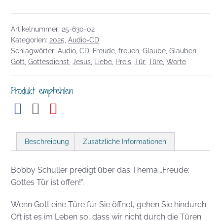
12.01.2025:
Freude:
Artikelnummer:
25-630-02
Gottes
Kategorien:
2025
,
Audio-CD
Tür
Schlagwörter:
Audio
,
CD
,
Freude
,
freuen
,
Glaube
,
Glauben
,
ist
Gott
,
Gottesdienst
,
Jesus
,
Liebe
,
Preis
,
Tür
,
Türe
,
Worte
offen!
Menge
Produkt empfehlen
Beschreibung
Zusätzliche Informationen
Bobby Schuller predigt über das Thema „Freude:
Gottes Tür ist offen!“.
Wenn Gott eine Türe für Sie öffnet, gehen Sie hindurch.
Oft ist es im Leben so, dass wir nicht durch die Türen