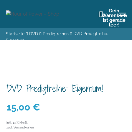
Dein
Warenkorb
ist gerade
leer!
DVD Predigtreihe:
Startseite
DVD
Predigtreihen
Eigentum!
DVD Predigtreihe: Eigentum!
15,00
€
inkl. 19 % MwSt.
zzgl.
Versandkosten