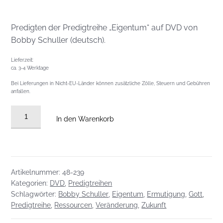
Predigten der Predigtreihe „Eigentum“ auf DVD von
Bobby Schuller (deutsch).
Lieferzeit:
ca. 3-4 Werktage
Bei Lieferungen in Nicht-EU-Länder können zusätzliche Zölle, Steuern und Gebühren
anfallen.
DVD
In den Warenkorb
Predigtreihe:
Eigentum!
Menge
Artikelnummer:
48-239
Kategorien:
DVD
,
Predigtreihen
Schlagwörter:
Bobby Schuller
,
Eigentum
,
Ermutigung
,
Gott
,
Predigtreihe
,
Ressourcen
,
Veränderung
,
Zukunft