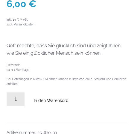
6,00
€
inkl. 19 % MwSt.
zzgl.
Versandkosten
Gott möchte, dass Sie glücklich sind und zeigt Ihnen,
wie Sie ein glücklicher Mensch sein können.
Lieferzeit:
ca. 3-4 Werktage
Bei Lieferungen in Nicht-EU-Länder können zusätzliche Zölle, Steuern und Gebühren
anfallen.
Audio
In den Warenkorb
CD
vom
17.08.2025:
WWJT
Artikelnummer:
25-630-33
–