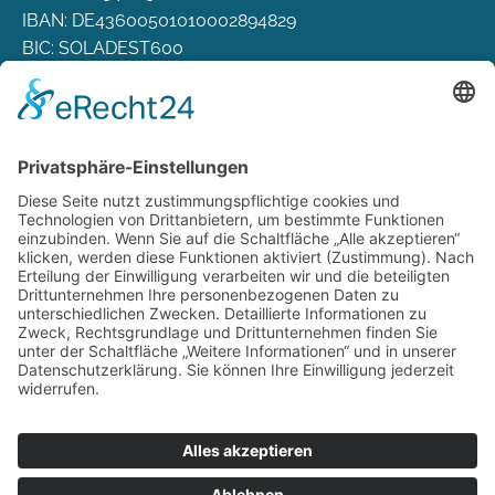
IBAN: DE43600501010002894829
BIC: SOLADEST600
Rechtliches
Zahlungsarten
Versand & Lieferung
Widerrufsbelehrung
AGB
Datenschutz
Deutsch
Österreich
Schweiz