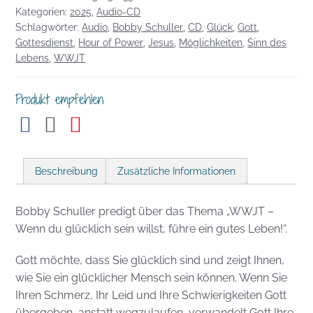
Kategorien:
2025
,
Audio-CD
Wenn
Schlagwörter:
Audio
,
Bobby Schuller
,
CD
,
Glück
,
Gott
,
du
Gottesdienst
,
Hour of Power
,
Jesus
,
Möglichkeiten
,
Sinn des
glücklich
Lebens
,
WWJT
sein
willst,
Produkt empfehlen
führe
ein
gutes
Leben!
Beschreibung
Zusätzliche Informationen
Menge
Bobby Schuller predigt über das Thema „WWJT –
Wenn du glücklich sein willst, führe ein gutes Leben!“.
Gott möchte, dass Sie glücklich sind und zeigt Ihnen,
wie Sie ein glücklicher Mensch sein können. Wenn Sie
Ihren Schmerz, Ihr Leid und Ihre Schwierigkeiten Gott
übergeben, anstatt wegzulaufen, verwandelt Gott Ihre