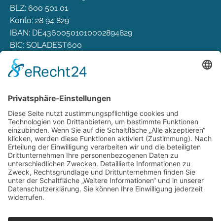
BLZ: 600 501 01
Konto: 28 94 829
IBAN: DE43600501010002894829
BIC: SOLADEST600
Rechtliches
Zahlungsarten
Versand & Lieferung
Widerrufsbelehrung
AGB
Datenschutz
Deutsch
Österreich
Schweiz