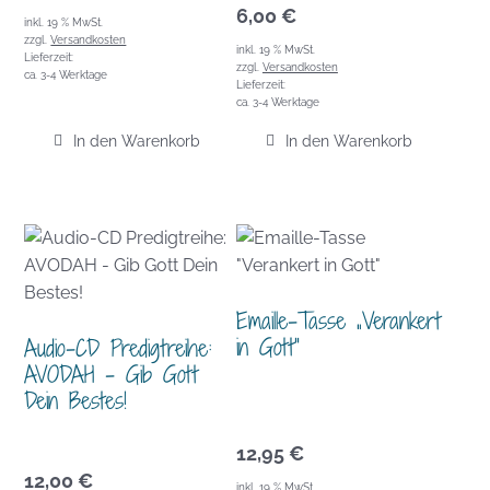
6,00
€
inkl. 19 % MwSt.
zzgl.
Versandkosten
inkl. 19 % MwSt.
Lieferzeit:
zzgl.
Versandkosten
ca. 3-4 Werktage
Lieferzeit:
ca. 3-4 Werktage
In den Warenkorb
In den Warenkorb
Emaille-Tasse „Verankert
in Gott“
Audio-CD Predigtreihe:
AVODAH – Gib Gott
Dein Bestes!
12,95
€
12,00
€
inkl. 19 % MwSt.