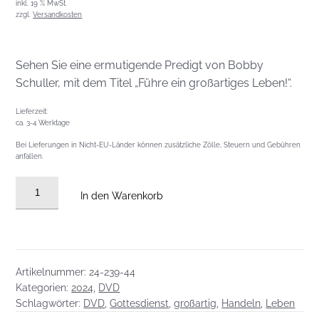
inkl. 19 % MwSt.
zzgl.
Versandkosten
Sehen Sie eine ermutigende Predigt von Bobby
Schuller, mit dem Titel „Führe ein großartiges Leben!“.
Lieferzeit:
ca. 3-4 Werktage
Bei Lieferungen in Nicht-EU-Länder können zusätzliche Zölle, Steuern und Gebühren
anfallen.
DVD
In den Warenkorb
vom
03.11.2024:
Führe
ein
Artikelnummer:
24-239-44
großartiges
Kategorien:
2024
,
DVD
Leben!
Schlagwörter:
DVD
,
Gottesdienst
,
großartig
,
Handeln
,
Leben
Menge