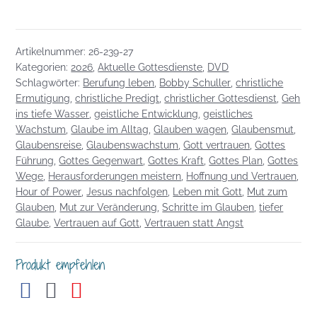
05.07.2026:
Geh
ins
Artikelnummer:
26-239-27
tiefe
Kategorien:
2026
,
Aktuelle Gottesdienste
,
DVD
Wasser
Schlagwörter:
Berufung leben
,
Bobby Schuller
,
christliche
–
Ermutigung
,
christliche Predigt
,
christlicher Gottesdienst
,
Geh
aber
ins tiefe Wasser
,
geistliche Entwicklung
,
geistliches
nicht
Wachstum
,
Glaube im Alltag
,
Glauben wagen
,
Glaubensmut
,
ohne
Glaubensreise
,
Glaubenswachstum
,
Gott vertrauen
,
Gottes
Gott
Führung
,
Gottes Gegenwart
,
Gottes Kraft
,
Gottes Plan
,
Gottes
Menge
Wege
,
Herausforderungen meistern
,
Hoffnung und Vertrauen
,
Hour of Power
,
Jesus nachfolgen
,
Leben mit Gott
,
Mut zum
Glauben
,
Mut zur Veränderung
,
Schritte im Glauben
,
tiefer
Glaube
,
Vertrauen auf Gott
,
Vertrauen statt Angst
Produkt empfehlen