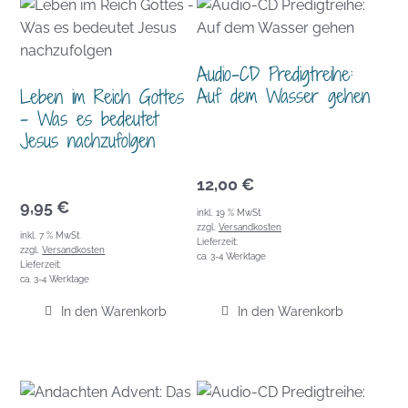
Audio-CD Predigtreihe:
Auf dem Wasser gehen
Leben im Reich Gottes
– Was es bedeutet
Jesus nachzufolgen
12,00
€
9,95
€
inkl. 19 % MwSt.
zzgl.
Versandkosten
inkl. 7 % MwSt.
Lieferzeit:
zzgl.
Versandkosten
ca. 3-4 Werktage
Lieferzeit:
ca. 3-4 Werktage
In den Warenkorb
In den Warenkorb