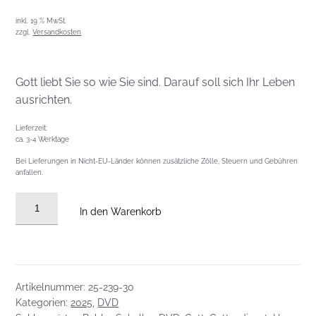
inkl. 19 % MwSt.
zzgl.
Versandkosten
Gott liebt Sie so wie Sie sind. Darauf soll sich Ihr Leben
ausrichten.
Lieferzeit:
ca. 3-4 Werktage
Bei Lieferungen in Nicht-EU-Länder können zusätzliche Zölle, Steuern und Gebühren
anfallen.
DVD
In den Warenkorb
vom
27.07.2025:
WWJT
-
Artikelnummer:
25-239-30
Gott
Kategorien:
2025
,
DVD
hat