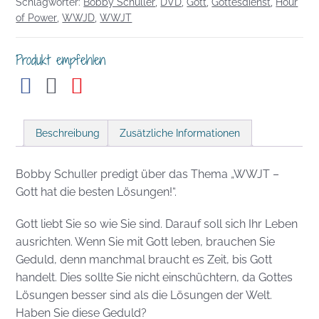
Schlagwörter:
Bobby Schuller
,
DVD
,
Gott
,
Gottesdienst
,
Hour
die
of Power
,
WWJD
,
WWJT
besten
Lösungen!
Produkt empfehlen
Menge
Beschreibung
Zusätzliche Informationen
Bobby Schuller predigt über das Thema „WWJT –
Gott hat die besten Lösungen!“.
Gott liebt Sie so wie Sie sind. Darauf soll sich Ihr Leben
ausrichten. Wenn Sie mit Gott leben, brauchen Sie
Geduld, denn manchmal braucht es Zeit, bis Gott
handelt. Dies sollte Sie nicht einschüchtern, da Gottes
Lösungen besser sind als die Lösungen der Welt.
Haben Sie diese Geduld?