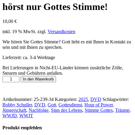
hörst nur Gottes Stimme!
10,00
€
inkl. 19 % MwSt.
zzgl.
Versandkosten
Wie hören Sie Gottes Stimme? Gott liebt es mit Ihnen in Kontakt zu
sein und mit Ihnen zu sprechen.
Lieferzeit:
ca. 3-4 Werktage
Bei Lieferungen in Nicht-EU-Länder können zusätzliche Zölle,
Steuern und Gebühren anfallen.
DVD
In den Warenkorb
vom
24.08.2025:
WWJT
Artikelnummer:
25-239-34
Kategorien:
2025
,
DVD
Schlagwörter:
–
Bobby Schuller
,
DVD
,
Gott
,
Gottesdienst
,
Hour of Power
,
Du
Jüngerschaft
,
Nachfolge
,
Sinn des Lebens
,
Stimme Gottes
,
Träume
,
bist
WWJD
,
WWJT
nicht
verrückt,
du
Produkt empfehlen
hörst