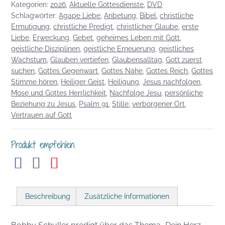
Kategorien:
2026
,
Aktuelle Gottesdienste
,
DVD
zur
Schlagwörter:
Agape Liebe
,
Anbetung
,
Bibel
,
christliche
Ruhe
Ermutigung
,
christliche Predigt
,
christlicher Glaube
,
erste
Menge
Liebe
,
Erweckung
,
Gebet
,
geheimes Leben mit Gott
,
geistliche Disziplinen
,
geistliche Erneuerung
,
geistliches
Wachstum
,
Glauben vertiefen
,
Glaubensalltag
,
Gott zuerst
suchen
,
Gottes Gegenwart
,
Gottes Nähe
,
Gottes Reich
,
Gottes
Stimme hören
,
Heiliger Geist
,
Heiligung
,
Jesus nachfolgen
,
Mose und Gottes Herrlichkeit
,
Nachfolge Jesu
,
persönliche
Beziehung zu Jesus
,
Psalm 91
,
Stille
,
verborgener Ort
,
Vertrauen auf Gott
Produkt empfehlen
Beschreibung
Zusätzliche Informationen