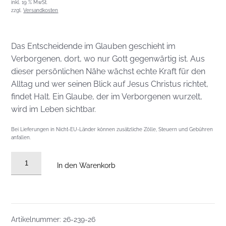
inkl. 19 % MwSt.
zzgl.
Versandkosten
Das Entscheidende im Glauben geschieht im
Verborgenen, dort, wo nur Gott gegenwärtig ist. Aus
dieser persönlichen Nähe wächst echte Kraft für den
Alltag und wer seinen Blick auf Jesus Christus richtet,
findet Halt. Ein Glaube, der im Verborgenen wurzelt,
wird im Leben sichtbar.
Bei Lieferungen in Nicht-EU-Länder können zusätzliche Zölle, Steuern und Gebühren
anfallen.
DVD
In den Warenkorb
vom
28.06.2026:
Dein
Herz
Artikelnummer:
26-239-26
kommt