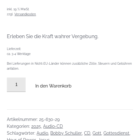
inkl. 19 % MwSt.
zzgl.
Versandkosten
Erleben Sie die Kraft wahrer Vergebung.
Lieferzeit:
ca. 3-4 Werktage
Bei Lieferungen in Nicht-EU-Länder können zusätzliche Zölle, Steuern und Gebühren
anfallen.
Audio
In den Warenkorb
CD
vom
20.07.2025:
Er
Artikelnummer:
25-630-29
hält
Kategorien:
2025
,
Audio-CD
alles
Schlagwörter:
Audio
,
Bobby Schuller
,
CD
,
Gott
,
Gottesdienst
,
in