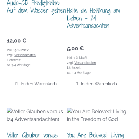
Audio-CD Predigtreihe:
Auf dem Wasser gehen
Halte die Hoffnung am
Leben – 24
Adventsandachten
12,00
€
5,00
€
inkl. 19 % MwSt.
zzgl.
Versandkosten
inkl. 7 % MwSt.
Lieferzeit:
zzgl.
Versandkosten
ca. 3-4 Werktage
Lieferzeit:
ca. 3-4 Werktage
In den Warenkorb
In den Warenkorb
Voller Glauben voraus
You Are Beloved: Living