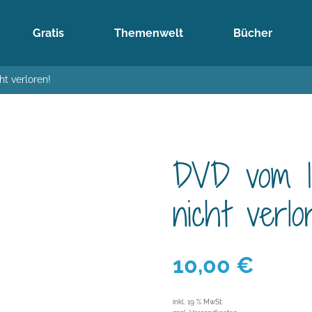
Gratis
Themenwelt
Bücher
ht verloren!
DVD vom 11
nicht verlo
10,00
€
inkl. 19 % MwSt.