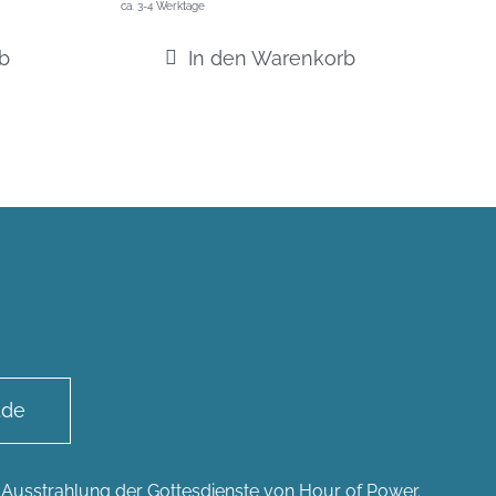
ca. 3-4 Werktage
b
In den Warenkorb
.de
n Ausstrahlung der Gottesdienste von Hour of Power.