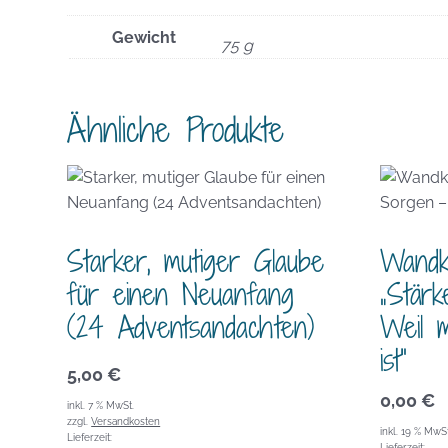
Gewicht
75 g
Ähnliche Produkte
Starker, mutiger Glaube
Wandk
für einen Neuanfang
„Stär
(24 Adventsandachten)
Weil 
ist“
5,00
€
0,00
€
inkl. 7 % MwSt.
zzgl.
Versandkosten
inkl. 19 % MwSt
Lieferzeit:
Lieferzeit: