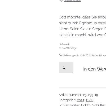
zzgl.
Versandkosten
Gott möchte, dass Sie erfo
nicht durch Egoismus erre
Liebe. Seien Sie ein Segen
sich klein macht, wird von 
Lieferzeit:
ca. 3-4 Werktage
Bei Lieferungen in Nicht-EU-Länder können
DVD
In den War
vom
11.05.2025:
Du
bist
nicht
Artikelnummer:
25-239-19
verloren!
Kategorien:
2025
,
DVD
Schlagwörter:
Bobby Schuller