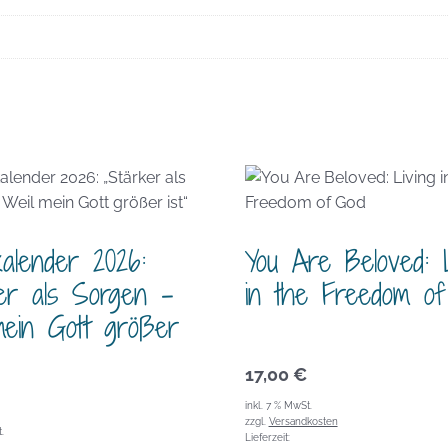
alender 2026:
You Are Beloved: L
ker als Sorgen –
in the Freedom o
mein Gott größer
17,00
€
inkl. 7 % MwSt.
zzgl.
Versandkosten
.
Lieferzeit: