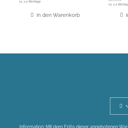
ca. 3-4 Werktage
ca. 3-4 Werkta
In den Warenkorb
+
Information: Mit dem Erlös dieser angebotenen Ware