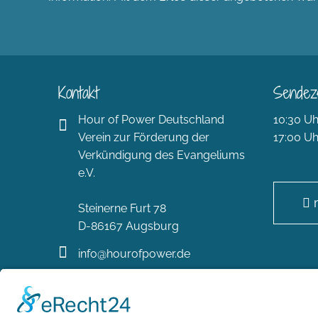
Kontakt
Sendez
Hour of Power Deutschland
10:30 Uh
Verein zur Förderung der
17:00 Uh
Verkündigung des Evangeliums
e.V.
Steinerne Furt 78
D-86167 Augsburg
info@hourofpower.de
(+49) 0 8 21 / 420 96 96
hourofpower.de