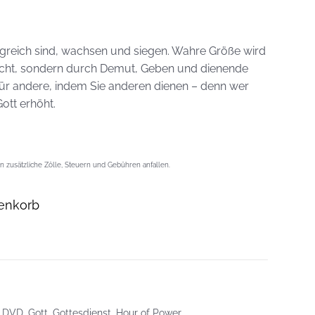
lgreich sind, wachsen und siegen. Wahre Größe wird
icht, sondern durch Demut, Geben und dienende
 für andere, indem Sie anderen dienen – denn wer
Gott erhöht.
 zusätzliche Zölle, Steuern und Gebühren anfallen.
enkorb
,
DVD
,
Gott
,
Gottesdienst
,
Hour of Power