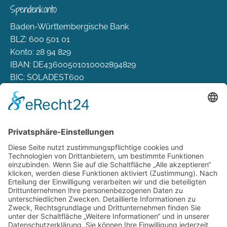
Spendenkonto
Baden-Württembergische Bank
BLZ: 600 501 01
Konto: 28 94 829
IBAN: DE43600501010002894829
BIC: SOLADEST600
Rechtliches
Zahlungsarten
Versand & Lieferung
Widerrufsbelehrung
AGB
Datenschutz
Deutsch
Österreich
Schweiz