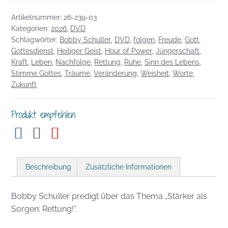
als
Artikelnummer:
26-239-03
Sorgen:
Kategorien:
2026
,
DVD
Rettung
Schlagwörter:
Bobby Schuller
,
DVD
,
folgen
,
Freude
,
Gott
,
Menge
Gottesdienst
,
Heiliger Geist
,
Hour of Power
,
Jüngerschaft
,
Kraft
,
Leben
,
Nachfolge
,
Rettung
,
Ruhe
,
Sinn des Lebens
,
Stimme Gottes
,
Träume
,
Veränderung
,
Weisheit
,
Worte
,
Zukunft
Produkt empfehlen
Beschreibung
Zusätzliche Informationen
Bobby Schuller predigt über das Thema „Stärker als
Sorgen: Rettung!“.