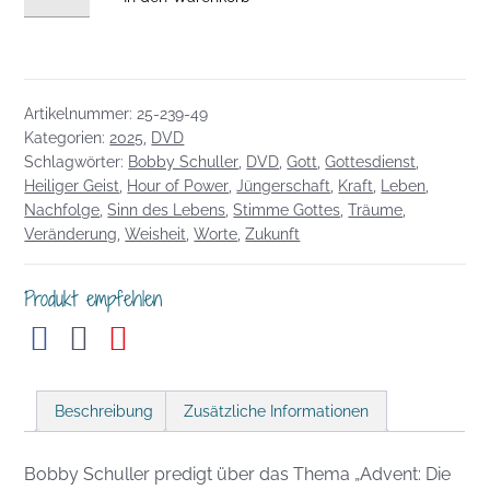
vom
07.12.2025:
Advent:
Die
Artikelnummer:
25-239-49
Wege
Kategorien:
2025
,
DVD
Gottes!
Schlagwörter:
Bobby Schuller
,
DVD
,
Gott
,
Gottesdienst
,
Menge
Heiliger Geist
,
Hour of Power
,
Jüngerschaft
,
Kraft
,
Leben
,
Nachfolge
,
Sinn des Lebens
,
Stimme Gottes
,
Träume
,
Veränderung
,
Weisheit
,
Worte
,
Zukunft
Produkt empfehlen
Beschreibung
Zusätzliche Informationen
Bobby Schuller predigt über das Thema „Advent: Die