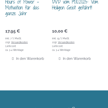
Hours of Power –
DVD vom 19.10.2025: Vom
Motivation für das
Heiligen Geist geführt!
ganze Jahr
17,95
€
10,00
€
inkl. 7 % MwSt.
inkl. 19 % MwSt.
zzgl.
Versandkosten
zzgl.
Versandkosten
Lieferzeit:
Lieferzeit:
ca. 3-4 Werktage
ca. 3-4 Werktage
In den Warenkorb
In den Warenkorb