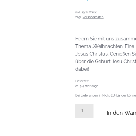
inkl. 19 % MwSt.
zzgl.
Versandkosten
Feiern Sie mit uns zusamm
Thema „Weihnachten: Eine n
Jesus Christus. Genießen Si
über die Geburt Jesu Christ
dabei!
Lieferzeit:
ca. 3-4 Werktage
Bei Lieferungen in Nicht-EU-Länder können
DVD
In den War
vom
24.12.2024:
Weihnachten: