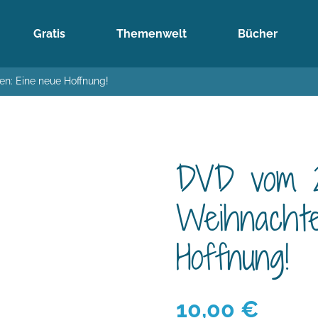
Gratis
Themenwelt
Bücher
n: Eine neue Hoffnung!
DVD vom 24
Weihnachte
Hoffnung!
10,00
€