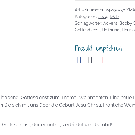
Eine
neue
Artikelnummer:
24-239-52 XM
Hoffnung!
Kategorien:
2024
,
DVD
Schlagwörter:
Advent
,
Bobby S
Menge
Gottesdienst
,
Hoffnung
,
Hour o
Produkt empfehlen
igabend-Gottesdienst zum Thema „Weihnachten: Eine neue Hof
n Sie sich mit uns über die Geburt Jesu Christi. Fröhliche Weih
Gottesdienst, der ermutigt, verbindet und berührt!