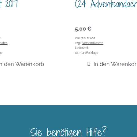
t 2017
(24 Adventsandach
5,00
€
.
inkl. 7 % MwSt.
osten
zzgl.
Versandkosten
Lieferzeit:
ge
ca. 3-4 Werktage
In den Warenkorb
In den Warenkor
Sie benötigen Hilfe?