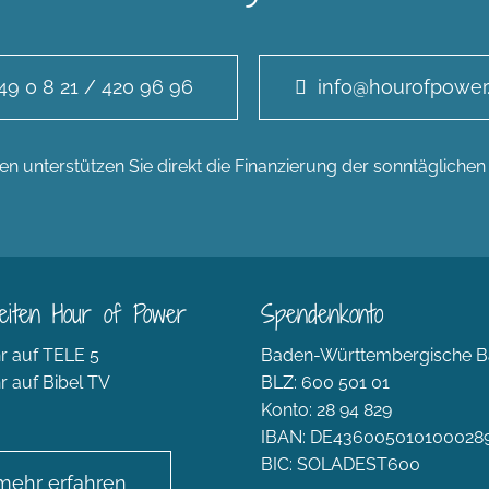
49 0 8 21 / 420 96 96
info@hourofpower
n unterstützen Sie direkt die Finanzierung der sonntägliche
eiten Hour of Power
Spendenkonto
r auf TELE 5
Baden-Württembergische B
r auf Bibel TV
BLZ: 600 501 01
Konto: 28 94 829
IBAN: DE436005010100028
BIC: SOLADEST600
mehr erfahren