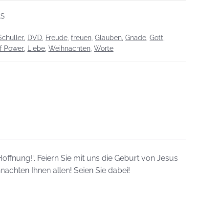
AS
chuller
,
DVD
,
Freude
,
freuen
,
Glauben
,
Gnade
,
Gott
,
f Power
,
Liebe
,
Weihnachten
,
Worte
fnung!“. Feiern Sie mit uns die Geburt von Jesus
nachten Ihnen allen! Seien Sie dabei!